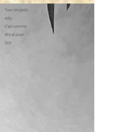
Tous les posts
actu
C'est comme
être et avoir
SOS