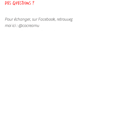
Des questions ?
Pour échanger, sur Facebook, retrouvez 
moi ici : @cocreamu
ou sur instagram : @lamuzclic
A bientôt 