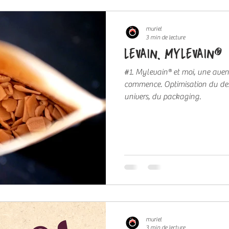
muriel
3 min de lecture
LEVAIN, MYLEVAIN®
#1. Mylevain® et moi, une aven
commence. Optimisation du de
univers, du packaging.
muriel
3 min de lecture