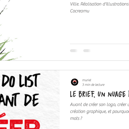
Ville. Réalisation d'illustratio
Cocreamu
muriel
3 min de lecture
LE BRIEF, un nuage 
Avant de créer son logo, créer u
création graphique, et pourquo
mots ?