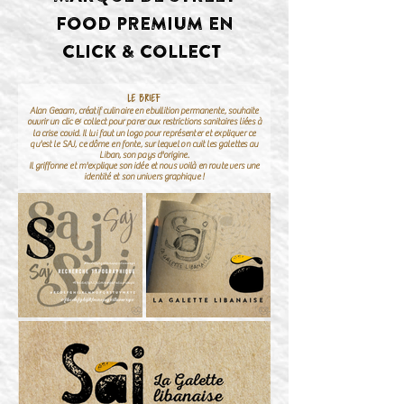
FOOD PREMIUM EN
CLICK & COLLECT
LE BRIEF
Alan Geaam, créatif culinaire en ebullition permanente, souhaite
ouvrir un clic & collect pour parer aux restrictions sanitaires liées à
la crise covid. Il lui faut un logo pour représenter et expliquer ce
qu'est le SAJ, ce dôme en fonte, sur lequel on cuit les galettes au
Liban, son pays d'origine.
Il griffonne et m'explique son idée et nous voilà en route vers une
identité et son univers graphique !