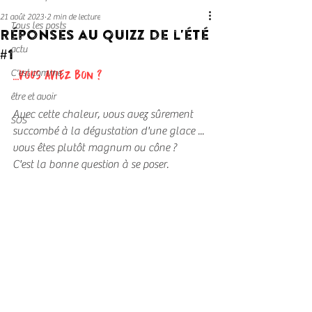
21 août 2023
2 min de lecture
Tous les posts
Réponses au QUIZZ de l'été
#1
actu
C'est comme
...vous aviez bon ?
être et avoir
Avec cette chaleur, vous avez sûrement 
SOS
succombé à la dégustation d'une glace ...
vous êtes plutôt magnum ou cône ?
C'est la bonne question à se poser.