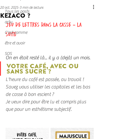
20 oct. 2025
3 min de lecture
Tous les posts
KEZACO ?
actu
jeu de lettres dans la casse - la 
C'est comme
suite
être et avoir
SOS
On en était resté là... il y a (dejà) un mois.
votre café, avec ou 
sans sucre ?
L'heure du café est passée, au travail !
Savez vous utiliser les capitales et les bas 
de casse à bon escient ?
Je veux dire pour être lu et compris plus 
que pour un esthétisme subjectif.