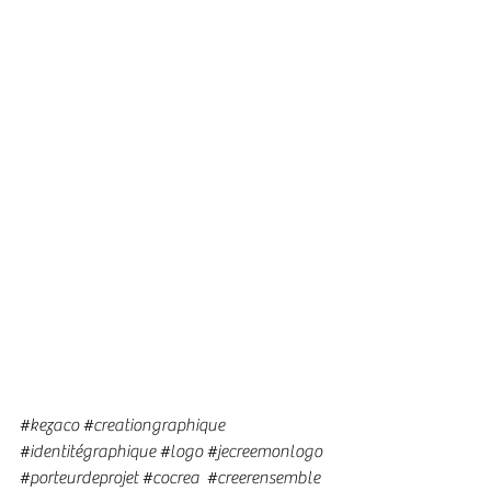
#kezaco
#creationgraphique
#identitégraphique
#logo
#jecreemonlogo
#porteurdeprojet
#cocrea
#creerensemble