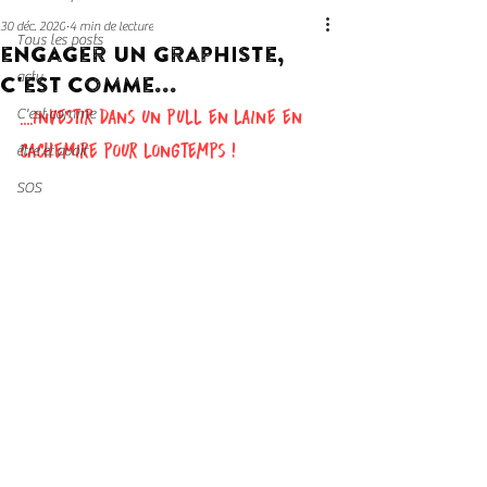
30 déc. 2020
4 min de lecture
Tous les posts
engager un graphiste,
c'est comme...
actu
C'est comme
....investir dans un pull en laine en 
cachemire pour longtemps !
être et avoir
SOS