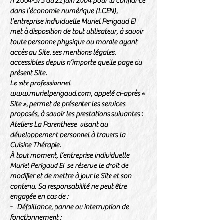
n°
2004-575
du 21 juin 2004 pour la confiance
dans l’économie numérique (LCEN),
l’entreprise individuelle Muriel Perigaud EI
met à disposition de tout utilisateur, à savoir
toute personne physique ou morale ayant
accès au Site, ses mentions légales,
accessibles depuis n’importe quelle page du
présent Site.
Le site professionnel
www.murielperigaud.com
, appelé ci-après «
Site », permet de présenter les services
proposés, à savoir les prestations suivantes :
Ateliers La Parenthese visant au
développement personnel à travers la
Cuisine Thérapie.
À tout moment, l’entreprise individuelle
Muriel Perigaud EI se réserve le droit de
modifier et de mettre à jour le Site et son
contenu. Sa responsabilité ne peut être
engagée en cas de :
- Défaillance, panne ou interruption de
fonctionnement ;