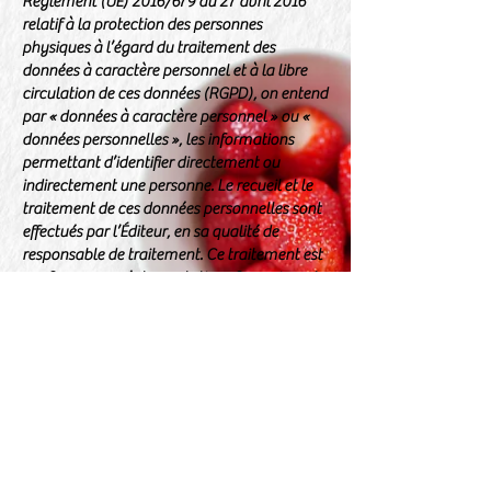
Règlement (UE) 2016/679 du 27 avril 2016
relatif à la protection des personnes
physiques à l’égard du traitement des
données à caractère personnel et à la libre
circulation de ces données (RGPD), on entend
par « données à caractère personnel » ou «
données personnelles », les informations
permettant d’identifier directement ou
indirectement une personne. Le recueil et le
traitement de ces données personnelles sont
effectués par l’Éditeur, en sa qualité de
responsable de traitement. Ce traitement est
conforme aux réglementations françaises et
européennes s’agissant des données
personnelles.
Le délégué à la protection des données (DPO)
est la personne qui stocke les données
traitées. Pour toute demande concernant ses
droits, l’utilisateur peut contacter par mail le
responsable de traitement, l’entreprise
individuelle Muriel Perigaud EI à l’adresse
suivante :
atelierslaparenthese@orange.fr