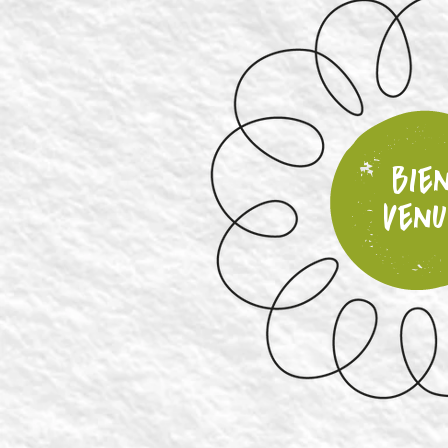
Bie
venue