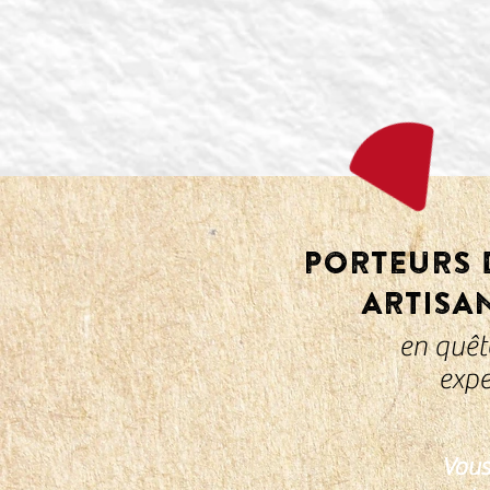
PORTEURS D
ARTISA
en quête
expe
Vous