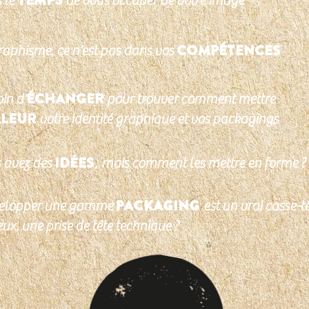
s le
de vous occuper de votre image
COMPÉTENCES
 graphisme, ce n’est pas dans vos
ÉCHANGER
oin d'
pour trouver comment mettre
ALEUR
votre identité graphique et vos packagings
IDÉES
us avez des
,
mais comment les mettre en forme ?
packaging
évelopper une gamme
est un vrai casse-t
ux, une prise de tête technique ?