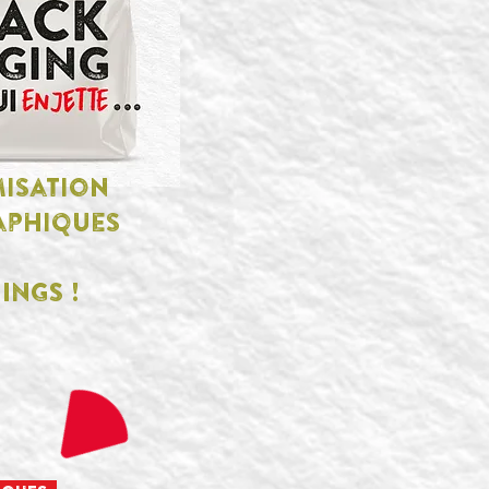
misation
raphiques
INGS !