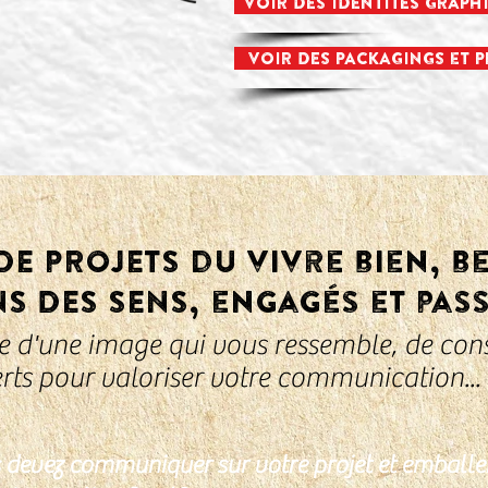
VOIR DES IDENTITÉS GRAPH
VOIR DES PACKAGINGS et PL
E PROJETS du vivre bien, b
NS DES SENS, engagés et pas
 d'une image qui vous ressemble, de cons
rts pour valoriser votre communication...
 devez communiquer sur votre projet et emballe