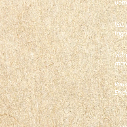
votr
Votre
logo 
Votr
marq
Vous
En d