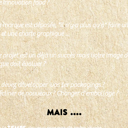
e
innovation food ?
 marque est déposée, "il n'y a plus qu'à" faire un
et une charte graphique ...
e projet est un déjà un succès mais votre image d
ue doit évoluer ?
 devez développer vos 1er packagings ?
écliner de nouveaux ? Changer d'emballage ?
MAIS ....
TEMPS