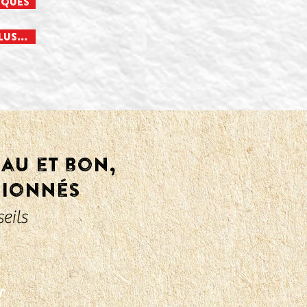
IQUES
US...
eau et bon,
sionnés
eils
r