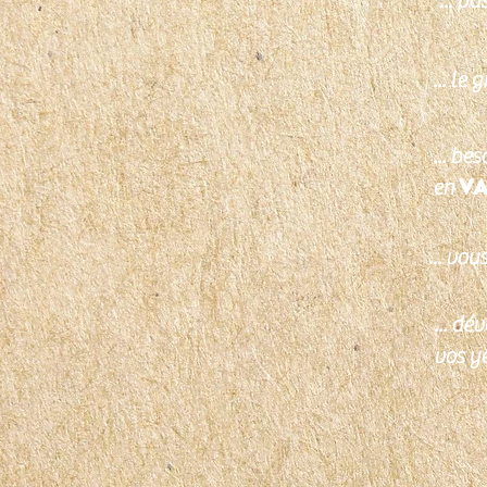
... pa
... le
... bes
V
en
... vo
... d
vos ye