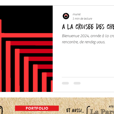
muriel
1 min de lecture
à la croisée des ch
Bienvenue 2024, année à la cr
rencontre, de rendez vous.
portfolio
et aussi...