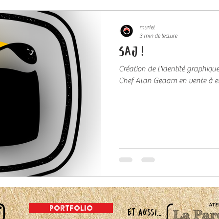
muriel
3 min de lecture
SAJ !
Création de l'identité graphique de SAJ, la galet
Chef Alan Geaam en vente à emp
portfolio
et aussi...