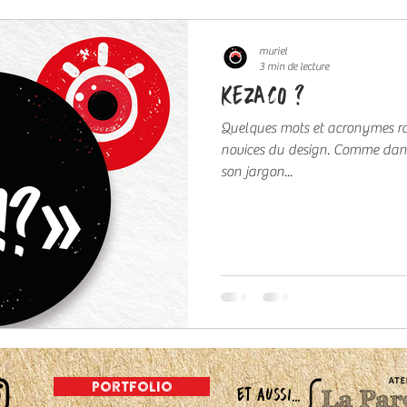
muriel
3 min de lecture
KEZACO ?
Quelques mots et acronymes rac
novices du design. Comme dans 
son jargon...
portfolio
et aussi...