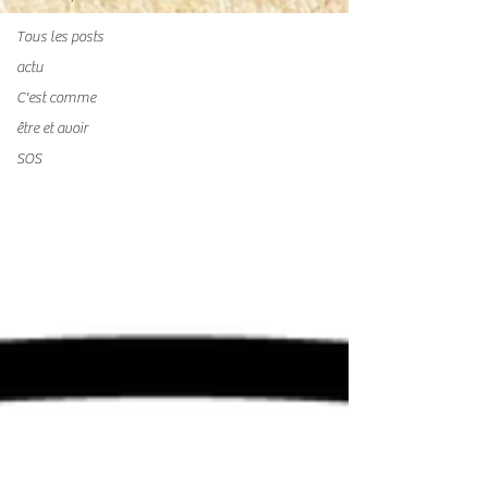
Tous les posts
actu
C'est comme
être et avoir
SOS