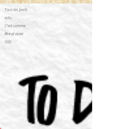
Tous les posts
actu
C'est comme
être et avoir
SOS